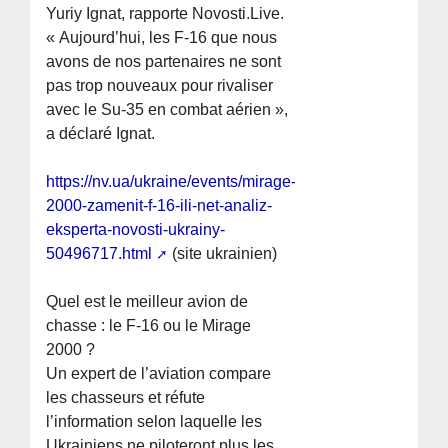
Yuriy Ignat, rapporte Novosti.Live.
« Aujourd’hui, les F-16 que nous
avons de nos partenaires ne sont
pas trop nouveaux pour rivaliser
avec le Su-35 en combat aérien »,
a déclaré Ignat.
https://nv.ua/ukraine/events/mirage-
2000-zamenit-f-16-ili-net-analiz-
eksperta-novosti-ukrainy-
50496717.html
(site ukrainien)
Quel est le meilleur avion de
chasse : le F-16 ou le Mirage
2000 ?
Un expert de l’aviation compare
les chasseurs et réfute
l’information selon laquelle les
Ukrainiens ne piloteront plus les