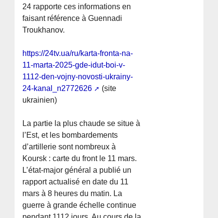
24 rapporte ces informations en
faisant référence à Guennadi
Troukhanov.
https://24tv.ua/ru/karta-fronta-na-
11-marta-2025-gde-idut-boi-v-
1112-den-vojny-novosti-ukrainy-
24-kanal_n2772626
(site
ukrainien)
La partie la plus chaude se situe à
l’Est, et les bombardements
d’artillerie sont nombreux à
Koursk : carte du front le 11 mars.
L’état-major général a publié un
rapport actualisé en date du 11
mars à 8 heures du matin. La
guerre à grande échelle continue
pendant 1112 jours. Au cours de la