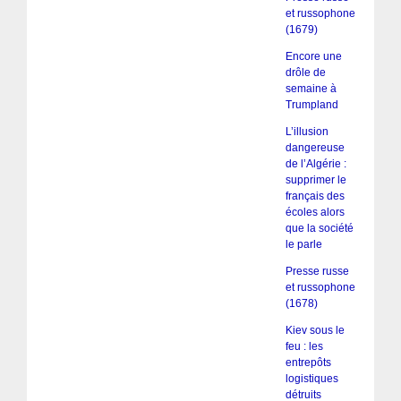
et russophone
(1679)
Encore une
drôle de
semaine à
Trumpland
L’illusion
dangereuse
de l’Algérie :
supprimer le
français des
écoles alors
que la société
le parle
Presse russe
et russophone
(1678)
Kiev sous le
feu : les
entrepôts
logistiques
détruits