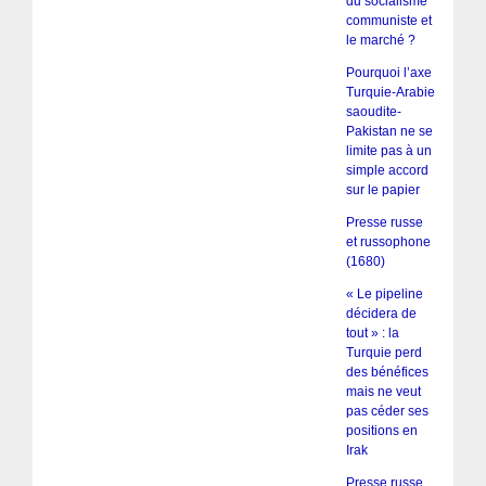
du socialisme
communiste et
le marché ?
Pourquoi l’axe
Turquie-Arabie
saoudite-
Pakistan ne se
limite pas à un
simple accord
sur le papier
Presse russe
et russophone
(1680)
« Le pipeline
décidera de
tout » : la
Turquie perd
des bénéfices
mais ne veut
pas céder ses
positions en
Irak
Presse russe