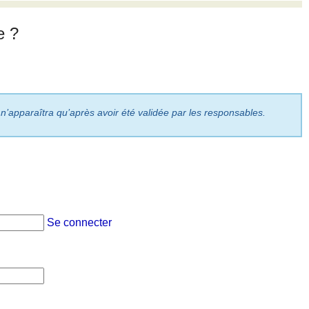
e ?
 n’apparaîtra qu’après avoir été validée par les responsables.
Se connecter