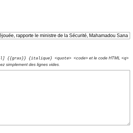
et le code HTML
l] {{gras}} {italique} <quote> <code>
<q>
sez simplement des lignes vides.