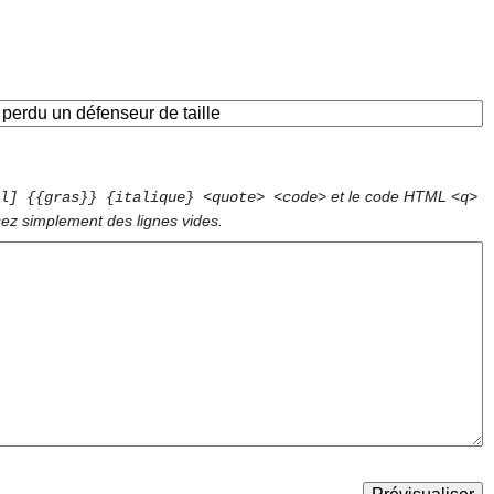
et le code HTML
l] {{gras}} {italique} <quote> <code>
<q>
sez simplement des lignes vides.