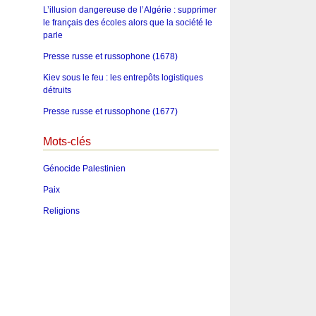
L’illusion dangereuse de l’Algérie : supprimer
le français des écoles alors que la société le
parle
Presse russe et russophone (1678)
Kiev sous le feu : les entrepôts logistiques
détruits
Presse russe et russophone (1677)
Mots-clés
Génocide Palestinien
Paix
Religions