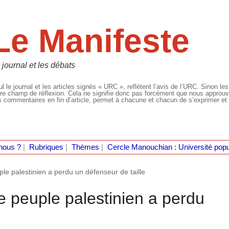
Le Manifeste
 journal et les débats
l le journal et les articles signés « URC », reflètent l’avis de l’URC. Sinon les
re champ de réflexion. Cela ne signifie donc pas forcément que nous approuvio
 commentaires en fin d’article, permet à chacune et chacun de s’exprimer et 
nous ?
|
Rubriques
|
Thèmes
|
Cercle Manouchian : Université popu
ple palestinien a perdu un défenseur de taille
le peuple palestinien a perdu