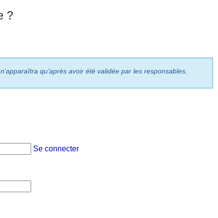
e ?
 n’apparaîtra qu’après avoir été validée par les responsables.
Se connecter