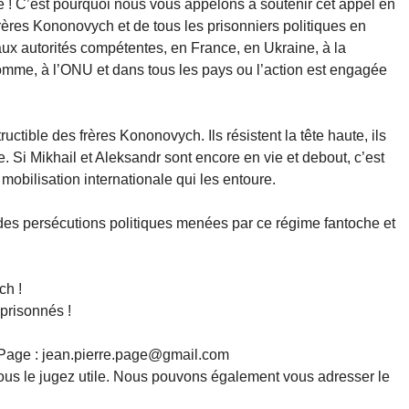
re ! C’est pourquoi nous vous appelons à soutenir cet appel en
frères Kononovych et de tous les prisonniers politiques en
ux autorités compétentes, en France, en Ukraine, à la
me, à l’ONU et dans tous les pays ou l’action est engagée
ctible des frères Kononovych. Ils résistent la tête haute, ils
ce. Si Mikhail et Aleksandr sont encore en vie et debout, c’est
 mobilisation internationale qui les entoure.
n des persécutions politiques menées par ce régime fantoche et
ch !
mprisonnés !
e Page : jean.pierre.page@gmail.com
vous le jugez utile. Nous pouvons également vous adresser le