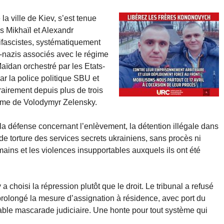
la ville de Kiev, s’est tenue
s Mikhaïl et Alexandr
ifascistes, systématiquement
-nazis associés avec le régime
aïdan orchestré par les Etats-
ar la police politique SBU et
rairement depuis plus de trois
gime de Volodymyr Zelensky.
 la défense concernant l’enlèvement, la détention illégale dans
e torture des services secrets ukrainiens, sans procès ni
mains et les violences insupportables auxquels ils ont été
a choisi la répression plutôt que le droit. Le tribunal a refusé
 prolongé la mesure d’assignation à résidence, avec port du
table mascarade judiciaire. Une honte pour tout système qui