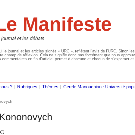
Le Manifeste
 journal et les débats
l le journal et les articles signés « URC », reflètent l’avis de l’URC. Sinon les
re champ de réflexion. Cela ne signifie donc pas forcément que nous approuvio
 commentaires en fin d’article, permet à chacune et chacun de s’exprimer et 
nous ?
|
Rubriques
|
Thèmes
|
Cercle Manouchian : Université popu
onovych
s Kononovych
RC)