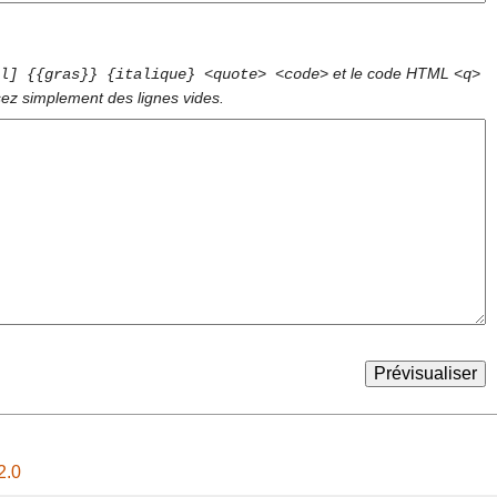
et le code HTML
l] {{gras}} {italique} <quote> <code>
<q>
sez simplement des lignes vides.
2.0