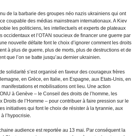
 tenu de la barbarie des groupes néo nazis ukrainiens qui ont
silence coupable des médias mainstream internationaux. A Kiev
bie les politiciens, les intellectuels et experts de plateaux
ts occidentaux et l’OTAN soucieux de financer une guerre par
e nouvelle défaite font le choix d’ignorer comment les droits
ent à plus de guerre, plus de morts, plus de destructions et de
ent que l’on se batte jusqu’au dernier ukrainien.
e solidarité s’est organisé en faveur des courageux frères
magne, en Grèce, en Italie, en Espagne, aux Etats-Unis, en
anifestations et mobilisations ont lieu. Une action
’ONU à Genève – le Conseil des droits de l’homme, les
x Droits de l’Homme – pour contribuer à faire pression sur le
es initiatives qui font le choix de résister à la tyrannie, aux
 l’hypocrisie.
prochaine audience est reportée au 13 mai. Par conséquent la