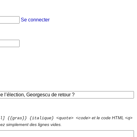
Se connecter
et le code HTML
l] {{gras}} {italique} <quote> <code>
<q>
sez simplement des lignes vides.