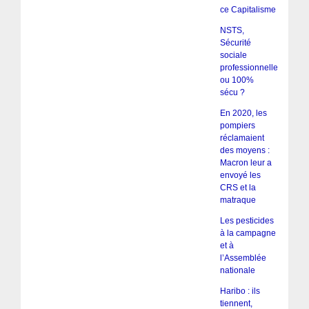
ce Capitalisme
NSTS,
Sécurité
sociale
professionnelle
ou 100%
sécu ?
En 2020, les
pompiers
réclamaient
des moyens :
Macron leur a
envoyé les
CRS et la
matraque
Les pesticides
à la campagne
et à
l’Assemblée
nationale
Haribo : ils
tiennent,