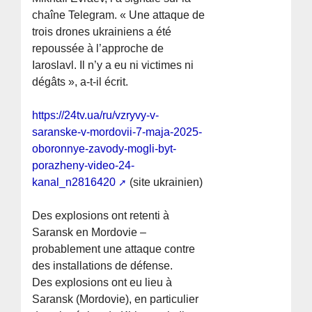
chaîne Telegram. « Une attaque de
trois drones ukrainiens a été
repoussée à l’approche de
Iaroslavl. Il n’y a eu ni victimes ni
dégâts », a-t-il écrit.
https://24tv.ua/ru/vzryvy-v-
saranske-v-mordovii-7-maja-2025-
oboronnye-zavody-mogli-byt-
porazheny-video-24-
kanal_n2816420
(site ukrainien)
Des explosions ont retenti à
Saransk en Mordovie –
probablement une attaque contre
des installations de défense.
Des explosions ont eu lieu à
Saransk (Mordovie), en particulier