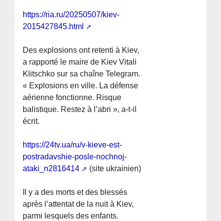
https://ria.ru/20250507/kiev-
2015427845.html
Des explosions ont retenti à Kiev,
a rapporté le maire de Kiev Vitali
Klitschko sur sa chaîne Telegram.
« Explosions en ville. La défense
aérienne fonctionne. Risque
balistique. Restez à l’abri », a-t-il
écrit.
https://24tv.ua/ru/v-kieve-est-
postradavshie-posle-nochnoj-
ataki_n2816414
(site ukrainien)
Il y a des morts et des blessés
après l’attentat de la nuit à Kiev,
parmi lesquels des enfants.