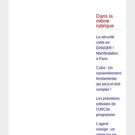
Dans la
même
rubrique
La sécurité
civile en
DANGER !
Manifestation
à Paris
Cuba : Un
rassemblement
fondamental
qui peut et doit
compter !
Les premières
estivales de
l’URC/le
programme
L’agent
orange : un
crime qui ne