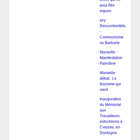
peut être
impuni.
Ivry :
Rencontre/débat
-
Communisme
ou Barbarie
Marseille :
Manifestation
Palestine
Marseille
débat : Le
fascisme qui
vient
Inauguration
du Mémorial
aux
Travailleurs
indochinois à
Creysse, en
Dordogne.