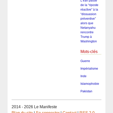
L’Iran passe
de la “riposte
réactive” à la
“dissuasion
préventive”
alors que
Netanyahu
rencontre
Trump à
Washington
Mots-clés
Guerre
Impérialisme
Inde
Islamophobie
Pakistan
2014 - 2026 Le Manifeste
Plan du site
|
Se connecter
|
Contact
|
RSS 2.0