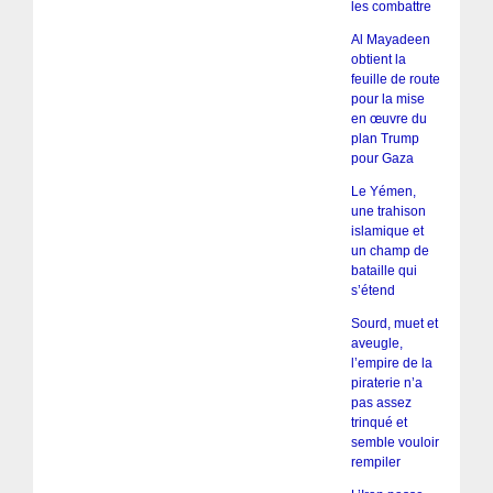
les combattre
Al Mayadeen
obtient la
feuille de route
pour la mise
en œuvre du
plan Trump
pour Gaza
Le Yémen,
une trahison
islamique et
un champ de
bataille qui
s’étend
Sourd, muet et
aveugle,
l’empire de la
piraterie n’a
pas assez
trinqué et
semble vouloir
rempiler