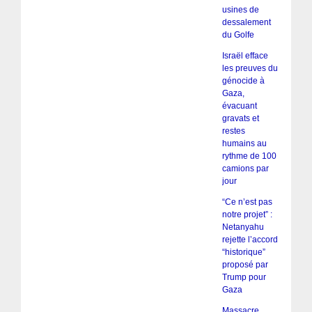
usines de
dessalement
du Golfe
Israël efface
les preuves du
génocide à
Gaza,
évacuant
gravats et
restes
humains au
rythme de 100
camions par
jour
“Ce n’est pas
notre projet” :
Netanyahu
rejette l’accord
“historique”
proposé par
Trump pour
Gaza
Massacre