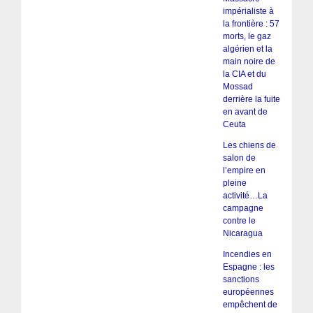
impérialiste à
la frontière : 57
morts, le gaz
algérien et la
main noire de
la CIA et du
Mossad
derrière la fuite
en avant de
Ceuta
Les chiens de
salon de
l’empire en
pleine
activité…La
campagne
contre le
Nicaragua
Incendies en
Espagne : les
sanctions
européennes
empêchent de