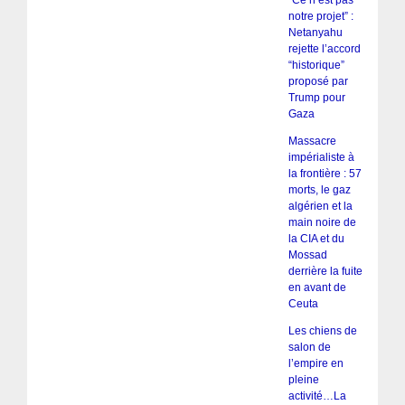
notre projet” :
Netanyahu
rejette l’accord
“historique”
proposé par
Trump pour
Gaza
Massacre
impérialiste à
la frontière : 57
morts, le gaz
algérien et la
main noire de
la CIA et du
Mossad
derrière la fuite
en avant de
Ceuta
Les chiens de
salon de
l’empire en
pleine
activité…La