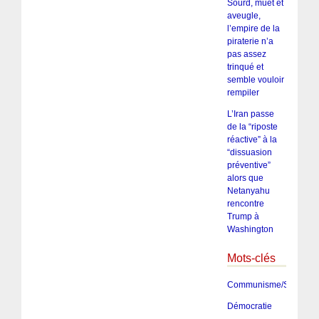
Sourd, muet et
aveugle,
l’empire de la
piraterie n’a
pas assez
trinqué et
semble vouloir
rempiler
L’Iran passe
de la “riposte
réactive” à la
“dissuasion
préventive”
alors que
Netanyahu
rencontre
Trump à
Washington
Mots-clés
Communisme/Socialis
Démocratie