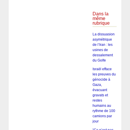
Dans la
même
rubrique
La dissuasion
asymétrique
de l’Iran : les
usines de
dessalement
du Golfe
Israël efface
les preuves du
génocide à
Gaza,
évacuant
gravats et
restes
humains au
rythme de 100
camions par
jour
“Ce n’est pas