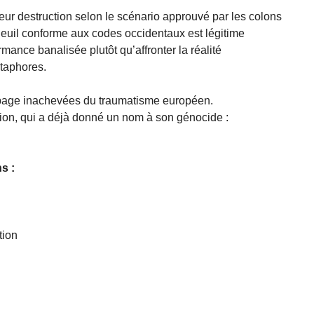
 leur destruction selon le scénario approuvé par les colons
deuil conforme aux codes occidentaux est légitime
rmance banalisée plutôt qu’affronter la réalité
taphores.
 page inachevées du traumatisme européen.
tion, qui a déjà donné un nom à son génocide :
s :
cation