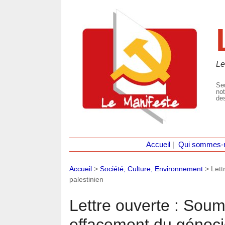
Le
Seu
not
des
Accueil
|
Qui sommes-
Accueil
>
Société, Culture, Environnement
>
Lett
palestinien
Lettre ouverte : Soum
effacement du génoci