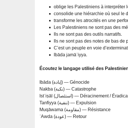
oblige les Palestiniens à interpréter
consolide une hiérarchie où seul le 
transforme les atrocités en une perfo
Les Palestiniens ne sont pas des mé
Ils ne sont pas des outils narratifs.
Ils ne sont pas des notes de bas de
C’est un peuple en voie d’extermina
Ibāda jamāʿiyya.
Écoutez le langage utilisé des Palestinien
Ibāda (إبادة) — Génocide
Nakba (نكبة) — Catastrophe
Istʾiṣāl (استئصال) — Déracinement / Éradi
Tanfiyya (تنفية) — Expulsion
Muqāwama (مقاومة) — Résistance
ʿAwda (عودة) — Retour