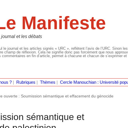
Le Manifeste
 journal et les débats
l le journal et les articles signés « URC », reflètent l’avis de l’URC. Sinon les
re champ de réflexion. Cela ne signifie donc pas forcément que nous approuvio
 commentaires en fin d’article, permet à chacune et chacun de s’exprimer et 
nous ?
|
Rubriques
|
Thèmes
|
Cercle Manouchian : Université popu
re ouverte : Soumission sémantique et effacement du génocide
ission sémantique et
de palestinien