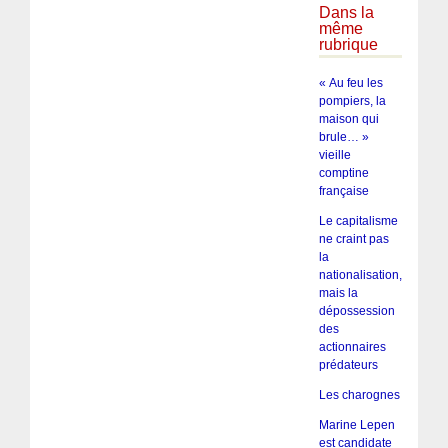
Dans la
même
rubrique
« Au feu les
pompiers, la
maison qui
brule… »
vieille
comptine
française
Le capitalisme
ne craint pas
la
nationalisation,
mais la
dépossession
des
actionnaires
prédateurs
Les charognes
Marine Lepen
est candidate