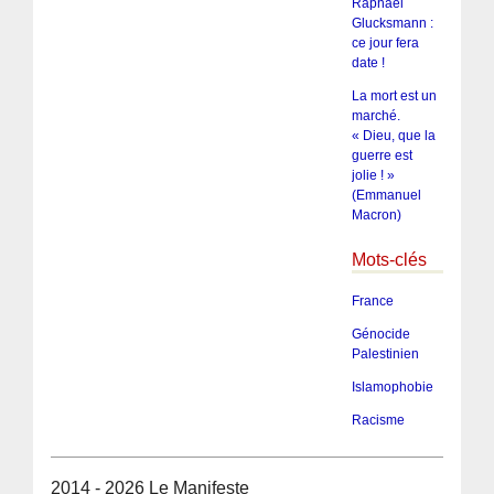
Raphaël
Glucksmann :
ce jour fera
date !
La mort est un
marché.
« Dieu, que la
guerre est
jolie ! »
(Emmanuel
Macron)
Mots-clés
France
Génocide
Palestinien
Islamophobie
Racisme
2014 - 2026 Le Manifeste