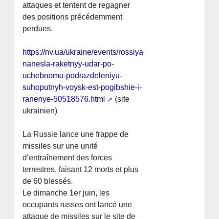
attaques et tentent de regagner
des positions précédemment
perdues.
https://nv.ua/ukraine/events/rossiya-
nanesla-raketnyy-udar-po-
uchebnomu-podrazdeleniyu-
suhoputnyh-voysk-est-pogibshie-i-
ranenye-50518576.html
(site
ukrainien)
La Russie lance une frappe de
missiles sur une unité
d’entraînement des forces
terrestres, faisant 12 morts et plus
de 60 blessés.
Le dimanche 1er juin, les
occupants russes ont lancé une
attaque de missiles sur le site de