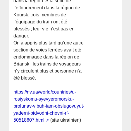
dans la région. À la suite de
l’effondrement dans la région de
Koursk, trois membres de
l’équipage du train ont été
blessés ; leur vie n’est pas en
danger.
On a appris plus tard qu’une autre
section de voies ferrées avait été
endommagée dans la région de
Briansk : les trains de voyageurs
n’y circulent plus et personne n’a
été blessé.
https://nv.ua/world/countries/u-
rosiyskomu-syevyeromorsku-
prolunav-vibuh-tam-obslugovuyut-
yaderni-pidvodni-chovni-rf-
50518607.html
(site ukrainien)