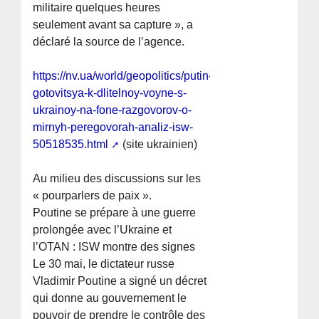
militaire quelques heures
seulement avant sa capture », a
déclaré la source de l’agence.
https://nv.ua/world/geopolitics/putin-
gotovitsya-k-dlitelnoy-voyne-s-
ukrainoy-na-fone-razgovorov-o-
mirnyh-peregovorah-analiz-isw-
50518535.html
(site ukrainien)
Au milieu des discussions sur les
« pourparlers de paix ».
Poutine se prépare à une guerre
prolongée avec l’Ukraine et
l’OTAN : ISW montre des signes
Le 30 mai, le dictateur russe
Vladimir Poutine a signé un décret
qui donne au gouvernement le
pouvoir de prendre le contrôle des