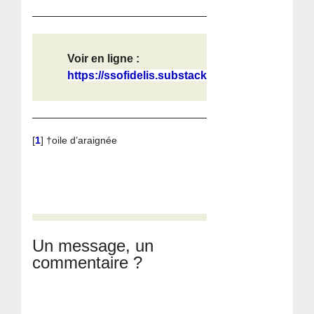
Voir en ligne :
https://ssofidelis.substack.com/p/l...
[
1
]
†oile d’araignée
Un message, un
commentaire ?