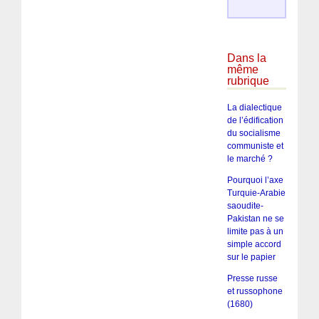
Dans la
même
rubrique
La dialectique
de l’édification
du socialisme
communiste et
le marché ?
Pourquoi l’axe
Turquie-Arabie
saoudite-
Pakistan ne se
limite pas à un
simple accord
sur le papier
Presse russe
et russophone
(1680)