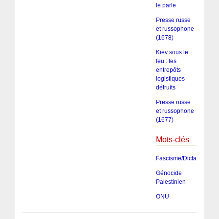
le parle
Presse russe
et russophone
(1678)
Kiev sous le
feu : les
entrepôts
logistiques
détruits
Presse russe
et russophone
(1677)
Mots-clés
Fascisme/Dictature/Tota
Génocide
Palestinien
ONU