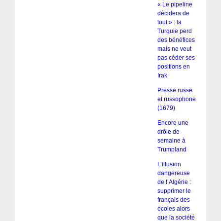
« Le pipeline
décidera de
tout » : la
Turquie perd
des bénéfices
mais ne veut
pas céder ses
positions en
Irak
Presse russe
et russophone
(1679)
Encore une
drôle de
semaine à
Trumpland
L’illusion
dangereuse
de l’Algérie :
supprimer le
français des
écoles alors
que la société