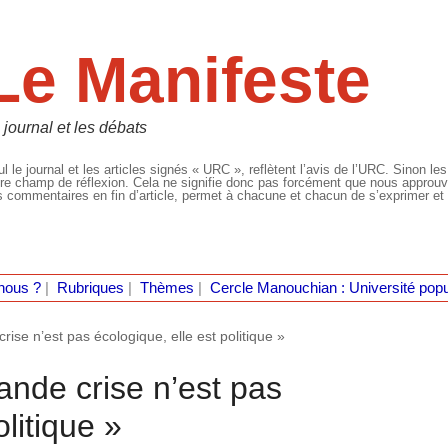
Le Manifeste
 journal et les débats
l le journal et les articles signés « URC », reflètent l’avis de l’URC. Sinon les
re champ de réflexion. Cela ne signifie donc pas forcément que nous approuvio
 commentaires en fin d’article, permet à chacune et chacun de s’exprimer et 
nous ?
|
Rubriques
|
Thèmes
|
Cercle Manouchian : Université popu
rise n’est pas écologique, elle est politique »
ande crise n’est pas
olitique »