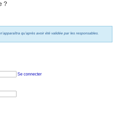
e ?
 n’apparaîtra qu’après avoir été validée par les responsables.
Se connecter