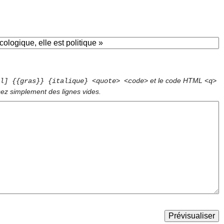
et le code HTML
l] {{gras}} {italique} <quote> <code>
<q>
sez simplement des lignes vides.