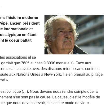
)
ans l’histoire moderne
 Pépé, ancien président
e internationale et
plus atypique en étant
 le coeur battait
des associations et se
 ne gardait que 760€ sur ses 9.300€ mensuels). Face aux
enta sans cravate avec des discours retentissants contre le
uite aux Nations Unies à New-York. Il s’en prenait au pillage
ché ».
e est politique (…). Nous devons nous rendre compte que la
onnement n’en sont pas la cause. La cause, c’est le modèle de
 ce que nous devons revoir, c’est notre mode de vie. »