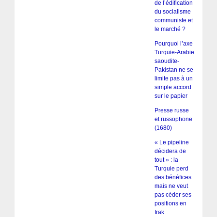
de l’édification
du socialisme
communiste et
le marché ?
Pourquoi l’axe
Turquie-Arabie
saoudite-
Pakistan ne se
limite pas à un
simple accord
sur le papier
Presse russe
et russophone
(1680)
« Le pipeline
décidera de
tout » : la
Turquie perd
des bénéfices
mais ne veut
pas céder ses
positions en
Irak