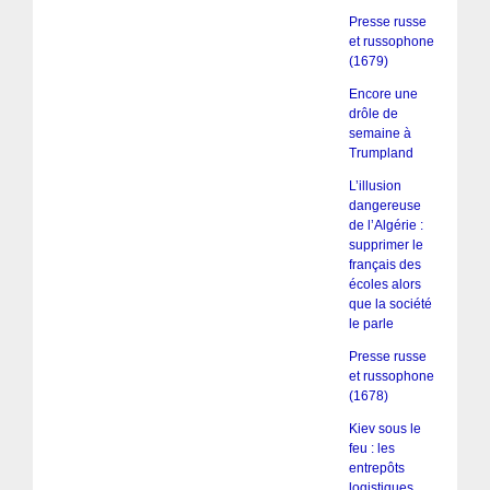
Presse russe
et russophone
(1679)
Encore une
drôle de
semaine à
Trumpland
L’illusion
dangereuse
de l’Algérie :
supprimer le
français des
écoles alors
que la société
le parle
Presse russe
et russophone
(1678)
Kiev sous le
feu : les
entrepôts
logistiques