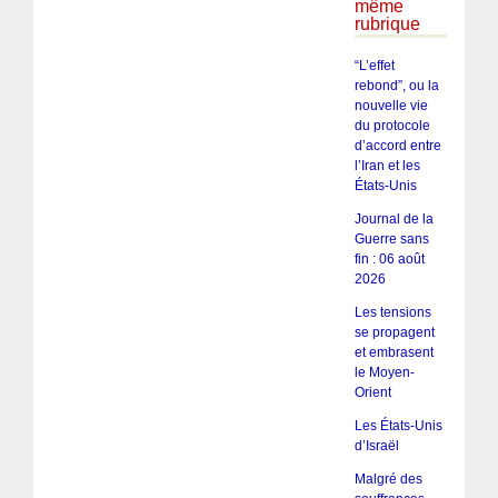
même
rubrique
“L’effet
rebond”, ou la
nouvelle vie
du protocole
d’accord entre
l’Iran et les
États-Unis
Journal de la
Guerre sans
fin : 06 août
2026
Les tensions
se propagent
et embrasent
le Moyen-
Orient
Les États-Unis
d’Israël
Malgré des