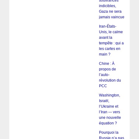
souffrances
indicibles,
Gaza ne sera
jamais vaincue
Iran-États-
Unis, le calme
avant la
tempête : qui a
les cartes en
main ?
Chine : À
propos de
l’auto-
révolution du
PCC
Washington,
Israël,
l’Ukraine et
l’Iran — vers
une nouvelle
équation ?
Pourquoi la
Russie n’a pas