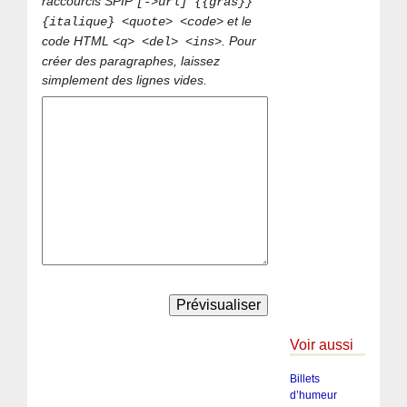
raccourcis SPIP
[->url] {{gras}}
et le
{italique} <quote> <code>
code HTML
. Pour
<q> <del> <ins>
créer des paragraphes, laissez
simplement des lignes vides.
Voir aussi
Billets
d’humeur