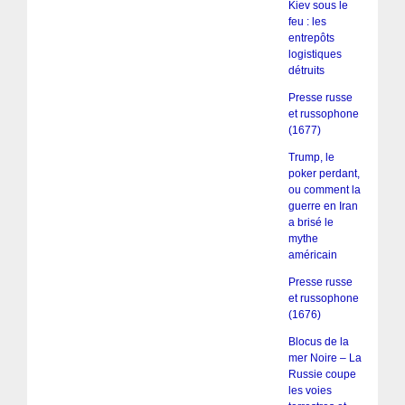
Kiev sous le
feu : les
entrepôts
logistiques
détruits
Presse russe
et russophone
(1677)
Trump, le
poker perdant,
ou comment la
guerre en Iran
a brisé le
mythe
américain
Presse russe
et russophone
(1676)
Blocus de la
mer Noire – La
Russie coupe
les voies