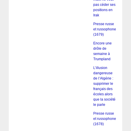
pas céder ses
positions en
Irak
Presse russe
et russophone
(1679)
Encore une
drôle de
semaine à
Trumpland
L’illusion
dangereuse
de l’Algérie :
supprimer le
français des
écoles alors
que la société
le parle
Presse russe
et russophone
(1678)