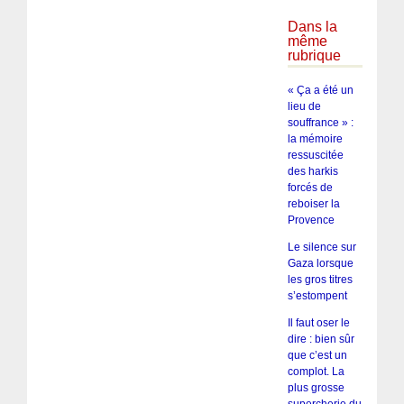
Dans la
même
rubrique
« Ça a été un
lieu de
souffrance » :
la mémoire
ressuscitée
des harkis
forcés de
reboiser la
Provence
Le silence sur
Gaza lorsque
les gros titres
s’estompent
Il faut oser le
dire : bien sûr
que c’est un
complot. La
plus grosse
supercherie du