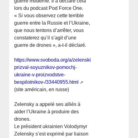
guerre moderne. Il a déclaré cela
lors du podcast Pod Force One.
« Si vous observez cette terrible
guerre entre la Russie et l’Ukraine,
que nous tentons d’arrêter, vous
constaterez qu’il s’agit d’une
guerre de drones », a-t-il déclaré.
https://www.svoboda.org/a/zelenskiy-
prizval-soyuznikov-pomochj-
ukraine-v-proizvodstve-
bespilotnikov-/33440955.html
(site américain, en russe)
Zelensky a appelé ses alliés à
aider l’Ukraine à produire des
drones.
Le président ukrainien Volodymyr
Zelensky s’est exprimé par liaison