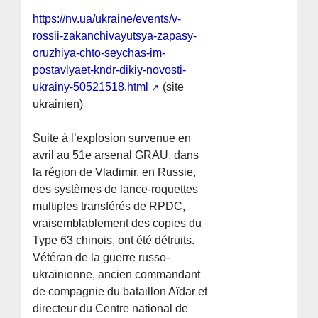
https://nv.ua/ukraine/events/v-
rossii-zakanchivayutsya-zapasy-
oruzhiya-chto-seychas-im-
postavlyaet-kndr-dikiy-novosti-
ukrainy-50521518.html
(site
ukrainien)
Suite à l’explosion survenue en
avril au 51e arsenal GRAU, dans
la région de Vladimir, en Russie,
des systèmes de lance-roquettes
multiples transférés de RPDC,
vraisemblablement des copies du
Type 63 chinois, ont été détruits.
Vétéran de la guerre russo-
ukrainienne, ancien commandant
de compagnie du bataillon Aïdar et
directeur du Centre national de