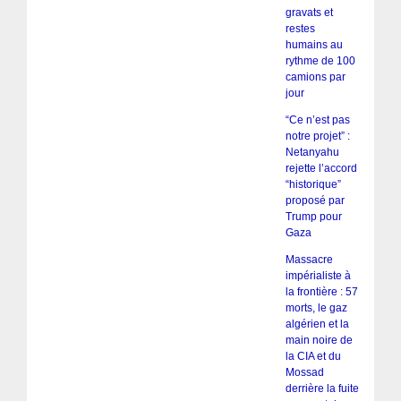
gravats et
restes
humains au
rythme de 100
camions par
jour
“Ce n’est pas
notre projet” :
Netanyahu
rejette l’accord
“historique”
proposé par
Trump pour
Gaza
Massacre
impérialiste à
la frontière : 57
morts, le gaz
algérien et la
main noire de
la CIA et du
Mossad
derrière la fuite