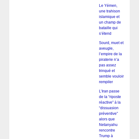
Le Yémen,
une trahison
islamique et
un champ de
bataille qui
s’étend
Sourd, muet et
aveugle,
l’empire de la
piraterie n’a
pas assez
trinqué et
semble vouloir
rempiler
L’Iran passe
de la “riposte
réactive” à la
“dissuasion
préventive”
alors que
Netanyahu
rencontre
Trump à