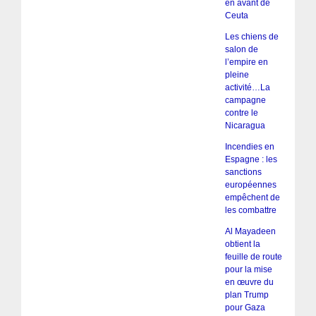
en avant de
Ceuta
Les chiens de
salon de
l’empire en
pleine
activité…La
campagne
contre le
Nicaragua
Incendies en
Espagne : les
sanctions
européennes
empêchent de
les combattre
Al Mayadeen
obtient la
feuille de route
pour la mise
en œuvre du
plan Trump
pour Gaza