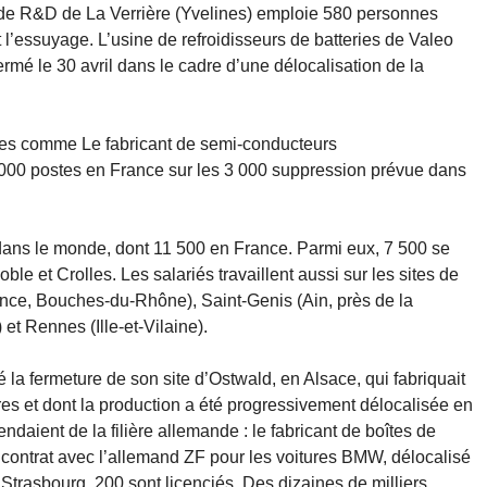
e de R&D de La Verrière (Yvelines) emploie 580 personnes
 l’essuyage. L’usine de refroidisseurs de batteries de Valeo
ermé le 30 avril dans le cadre d’une délocalisation de la
ues comme Le fabricant de semi-conducteurs
 000 postes en France sur les 3 000 suppression prévue dans
dans le monde, dont 11 500 en France. Parmi eux, 7 500 se
ble et Crolles. Les salariés travaillent aussi sur les sites de
ence, Bouches-du-Rhône), Saint-Genis (Ain, près de la
et Rennes (Ille-et-Vilaine).
é la fermeture de son site d’Ostwald, en Alsace, qui fabriquait
es et dont la production a été progressivement délocalisée en
ndaient de la filière allemande : le fabricant de boîtes de
contrat avec l’allemand ZF pour les voitures BMW, délocalisé
 Strasbourg, 200 sont licenciés. Des dizaines de milliers