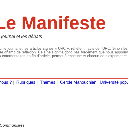
Le Manifeste
 journal et les débats
l le journal et les articles signés « URC », reflètent l’avis de l’URC. Sinon les
re champ de réflexion. Cela ne signifie donc pas forcément que nous approuvio
 commentaires en fin d’article, permet à chacune et chacun de s’exprimer et 
nous ?
|
Rubriques
|
Thèmes
|
Cercle Manouchian : Université popu
e Communistes