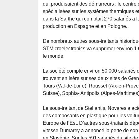
qui produisaient des démarreurs ; le centr
spécialisées sur les systèmes thermiques et
dans la Sarthe qui comptait 270 salariés a f
production en Espagne et en Pologne.
De nombreux autres sous-traitants historiq
STMicroelectronics va supprimer environ 1
le monde.
La société compte environ 50 000 salariés 
trouvent en Isère sur ses deux sites de Greno
Tours (Val-de-Loire), Rousset (Aix-en-Prov
Suisse), Sophia- Antipolis (Alpes-Maritimes) 
Le sous-traitant de Stellantis, Novares a act
des composants en plastique pour les voitur
Europe de l’Est. D’autres sous-traitants dépe
vitesse Dumarey a annoncé la perte de son 
en Slovénie. Sur les 591 salariés du site de