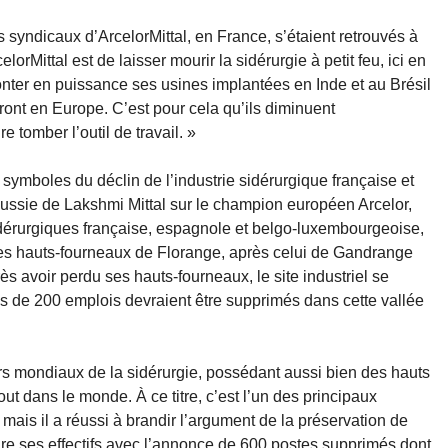
 syndicaux d’ArcelorMittal, en France, s’étaient retrouvés à
lorMittal est de laisser mourir la sidérurgie à petit feu, ici en
nter en puissance ses usines implantées en Inde et au Brésil
teront en Europe. C’est pour cela qu’ils diminuent
e tomber l’outil de travail. »
 symboles du déclin de l’industrie sidérurgique française et
ssie de Lakshmi Mittal sur le champion européen Arcelor,
idérurgiques française, espagnole et belgo-luxembourgeoise,
es hauts-fourneaux de Florange, après celui de Gandrange
ès avoir perdu ses hauts-fourneaux, le site industriel se
s de 200 emplois devraient être supprimés dans cette vallée
ders mondiaux de la sidérurgie, possédant aussi bien des hauts
t dans le monde. À ce titre, c’est l’un des principaux
mais il a réussi à brandir l’argument de la préservation de
duire ses effectifs avec l’annonce de 600 postes supprimés dont