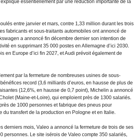
’explique essentiellement par une réduction importante de la
oulés entre janvier et mars, contre 1,33 million durant les trois
les fabricants et sous-traitants automobiles ont annoncé de
olkswagen a annoncé fin décembre dernier son intention de
itivité en supprimant 35 000 postes en Allemagne d’ici 2030.
 en Europe d’ici fin 2027, et Audi prévoit également de
également par la fermeture de nombreuses usines de sous-
bénéfices record (3,6 milliards d’euros, en hausse de plus de
aisantes (12,6%, en hausse de 0,7 point), Michelin a annoncé
holet (Maine-et-Loire), qui emploient près de 1300 salariés.
e près de 1000 personnes et fabrique des pneus pour
du transfert de la production en Pologne et en Italie.
s derniers mois, Valeo a annoncé la fermeture de trois de ses
0 personnes. Le site isérois de Valeo compte 350 salariés,