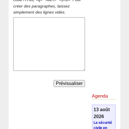
<q> <del> <ins>
créer des paragraphes, laissez
simplement des lignes vides.
Agenda
13 août
2026
La sécurité
civile en