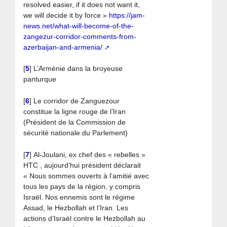
resolved easier, if it does not want it,
we will decide it by force »
https://jam-
news.net/what-will-become-of-the-
zangezur-corridor-comments-from-
azerbaijan-and-armenia/
[
5
]
L’Arménie dans la broyeuse
panturque
[
6
]
Le corridor de Zanguezour
constitue la ligne rouge de l’Iran
(Président de la Commission de
sécurité nationale du Parlement)
[
7
]
Al-Joulani, ex chef des « rebelles »
HTC , aujourd’hui président déclarait
« Nous sommes ouverts à l’amitié avec
tous les pays de la région, y compris
Israël. Nos ennemis sont le régime
Assad, le Hezbollah et l’Iran. Les
actions d’Israël contre le Hezbollah au