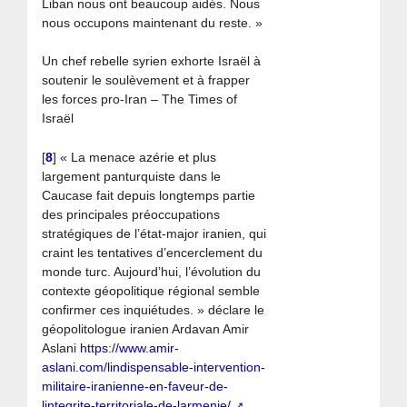
Liban nous ont beaucoup aidés. Nous
nous occupons maintenant du reste. »
Un chef rebelle syrien exhorte Israël à
soutenir le soulèvement et à frapper
les forces pro-Iran – The Times of
Israël
[
8
]
« La menace azérie et plus
largement panturquiste dans le
Caucase fait depuis longtemps partie
des principales préoccupations
stratégiques de l’état-major iranien, qui
craint les tentatives d’encerclement du
monde turc. Aujourd’hui, l’évolution du
contexte géopolitique régional semble
confirmer ces inquiétudes. » déclare le
géopolitologue iranien Ardavan Amir
Aslani
https://www.amir-
aslani.com/lindispensable-intervention-
militaire-iranienne-en-faveur-de-
lintegrite-territoriale-de-larmenie/