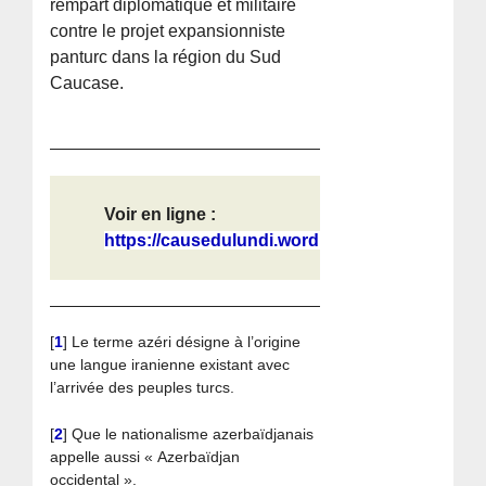
rempart diplomatique et militaire
contre le projet expansionniste
panturc dans la région du Sud
Caucase.
Voir en ligne :
https://causedulundi.wordpress.com/...
[
1
]
Le terme azéri désigne à l’origine
une langue iranienne existant avec
l’arrivée des peuples turcs.
[
2
]
Que le nationalisme azerbaïdjanais
appelle aussi « Azerbaïdjan
occidental ».