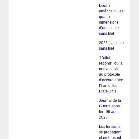
Déclin
américain : les
quatre
dimensions
d’une chute
sans filet
2026 : la chute
sans filet
“L’effet
rebond”, ou la
nouvelle vie
du protocole
d’accord entre
l’Iran et les
États-Unis
Journal de la
Guerre sans
fin : 06 août
2026
Les tensions
se propagent
et embrasent