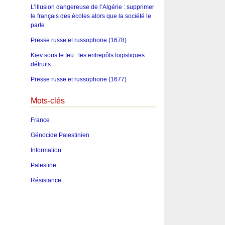
L’illusion dangereuse de l’Algérie : supprimer
le français des écoles alors que la société le
parle
Presse russe et russophone (1678)
Kiev sous le feu : les entrepôts logistiques
détruits
Presse russe et russophone (1677)
Mots-clés
France
Génocide Palestinien
Information
Palestine
Résistance