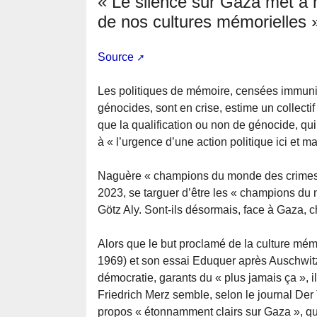
« Le silence sur Gaza met à 
de nos cultures mémorielles 
Source
Les politiques de mémoire, censées immunis
génocides, sont en crise, estime un collecti
que la qualification ou non de génocide, qui
à « l’urgence d’une action politique ici et m
Naguère « champions du monde des crimes 
2023, se targuer d’être les « champions du
Götz Aly. Sont-ils désormais, face à Gaza, 
Alors que le but proclamé de la culture mé
1969) et son essai Eduquer après Auschwitz 
démocratie, garants du « plus jamais ça », i
Friedrich Merz semble, selon le journal Der 
propos « étonnamment clairs sur Gaza », qu