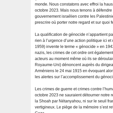
monde. Nous constatons avec effroi la hauss
octobre 2023. Mais nous tenons à défendre l
gouvernement israélien contre les Palestini
prescrire où porter notre regard et sur quoi 
La qualification de génocide n’appartient p
rien à l’urgence d’une action politique ici e
1959) invente le terme « génocide » en 1943 
nazis, les crimes de cet ordre ont également, 
acteurs au moment même où ils se déroulaie
Royaume-Uni) dénoncent auprès du dirigea
Arméniens le 24 mai 1915 en évoquant alors 
les alertes sur l’accomplissement du génocid
Les crimes de guerre et crimes contre l’huma
octobre 2023 ne sauraient détourner notre r
la Shoah par Nétanyahou, ni sur le seuil fr
vertigineux. Le piège de la mémoire s’est r