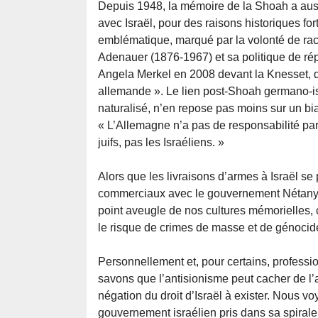
Depuis 1948, la mémoire de la Shoah a aussi
avec Israël, pour des raisons historiques fo
emblématique, marqué par la volonté de rach
Adenauer (1876-1967) et sa politique de répa
Angela Merkel en 2008 devant la Knesset, que 
allemande ». Le lien post-Shoah germano-isra
naturalisé, n’en repose pas moins sur un bi
« L’Allemagne n’a pas de responsabilité parti
juifs, pas les Israéliens. »
Alors que les livraisons d’armes à Israël s
commerciaux avec le gouvernement Nétanya
point aveugle de nos cultures mémorielles,
le risque de crimes de masse et de génocides
Personnellement et, pour certains, professi
savons que l’antisionisme peut cacher de l’a
négation du droit d’Israël à exister. Nous 
gouvernement israélien pris dans sa spirale cr