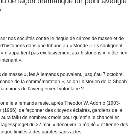
nu de façon dramatique un point aveugle
»
er nos sociétés contre le risque de crimes de masse et de
f d’historiens dans une tribune au « Monde ». Ils soulignent
 « n’appartient pas exclusivement aux historiens », n’ôte rien
aintenant ».
de masse », les Allemands pouvaient, jusqu’au 7 octobre
 monde de la commémoration », selon l’historien de la Shoah
champions de l’aveuglement volontaire ?
morielle allemande reste, après Theodor W. Adorno (1903-
(1966), de façonner des citoyens éclairés, gardiens de la
l aura fallu de nombreux mois pour qu’enfin le chancelier
Tagesspiegel du 27 mai, « découvrir la réalité » et tienne des
oique limités à des paroles sans actes.