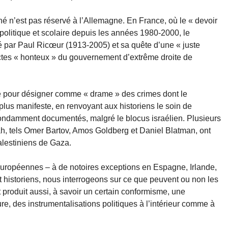
é n’est pas réservé à l’Allemagne. En France, où le « devoir
politique et scolaire depuis les années 1980-2000, le
 par Paul Ricœur (1913-2005) et sa quête d’une « juste
 actes « honteux » du gouvernement d’extrême droite de
pour désigner comme « drame » des crimes dont le
plus manifeste, en renvoyant aux historiens le soin de
abondamment documentés, malgré le blocus israélien. Plusieurs
oah, tels Omer Bartov, Amos Goldberg et Daniel Blatman, ont
alestiniens de Gaza.
 européennes – à de notoires exceptions en Espagne, Irlande,
t historiens, nous interrogeons sur ce que peuvent ou non les
t produit aussi, à savoir un certain conformisme, une
e, des instrumentalisations politiques à l’intérieur comme à