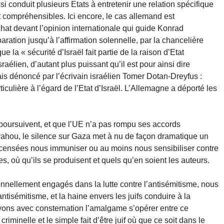
 conduit plusieurs Etats à entretenir une relation spécifique
rt compréhensibles. Ici encore, le cas allemand est
at devant l’opinion internationale qui guide Konrad
ration jusqu’à l’affirmation solennelle, par la chancelière
la « sécurité d’Israël fait partie de la raison d’Etat
élien, d’autant plus puissant qu’il est pour ainsi dire
ais dénoncé par l’écrivain israélien Tomer Dotan-Dreyfus :
culière à l’égard de l’Etat d’Israël. L’Allemagne a déporté les
e poursuivent, et que l’UE n’a pas rompu ses accords
hou, le silence sur Gaza met à nu de façon dramatique un
 censées nous immuniser ou au moins nous sensibiliser contre
, où qu’ils se produisent et quels qu’en soient les auteurs.
onnellement engagés dans la lutte contre l’antisémitisme, nous
ntisémitisme, et la haine envers les juifs conduire à la
voyons avec consternation l’amalgame s’opérer entre ce
iminelle et le simple fait d’être juif où que ce soit dans le