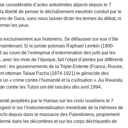
e considérable d’actes antisémites abjects depuis le 7
a liberté de penser le déchaînement meurtrier conduit par le
ens de Gaza, sans nous laisser dicter les termes du débat, ni
fermer les yeux.
as exclusivement aux historiens. Se défausser sur eux n’ôte
t maintenant. Si le juriste polonais Raphael Lemkin (1900-
au cours de l’entreprise d’extermination des juifs par les
avec les mots de l’époque, fait l’objet d’alertes par différents
nt : les gouvernements de la Triple-Entente (France, Russie,
nt ottoman Talaat Pacha (1874-1921) le génocide des
un « crime contre l’humanité et la civilisation ». Au Rwanda,
e contre les Tutsis ont été lancées dès avril 1994.
nité perpétrés par le Hamas sur les civils israéliens le 7
egard ni sur l’instrumentalisation immédiate de la mémoire de
anchi depuis dans le massacre des Palestiniens, proprement
efermé dans les décombres et sur les corps déchiquetés de