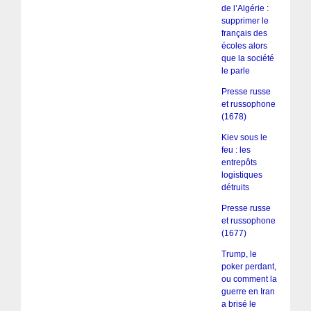
de l’Algérie :
supprimer le
français des
écoles alors
que la société
le parle
Presse russe
et russophone
(1678)
Kiev sous le
feu : les
entrepôts
logistiques
détruits
Presse russe
et russophone
(1677)
Trump, le
poker perdant,
ou comment la
guerre en Iran
a brisé le