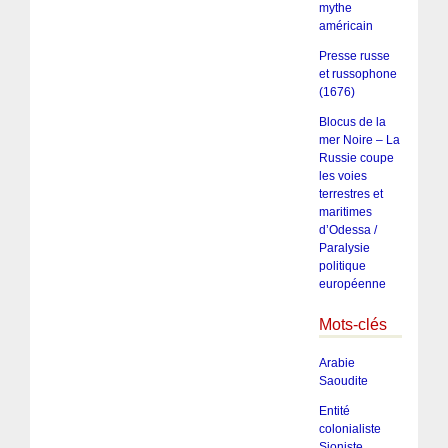
mythe
américain
Presse russe
et russophone
(1676)
Blocus de la
mer Noire – La
Russie coupe
les voies
terrestres et
maritimes
d’Odessa /
Paralysie
politique
européenne
Mots-clés
Arabie
Saoudite
Entité
colonialiste
Sioniste