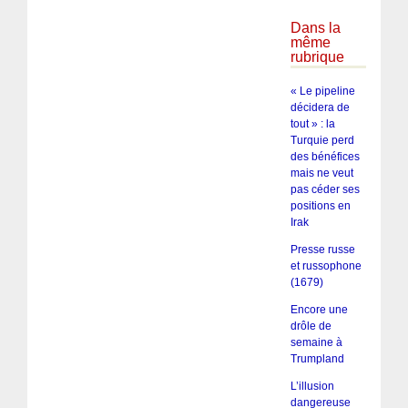
Dans la
même
rubrique
« Le pipeline
décidera de
tout » : la
Turquie perd
des bénéfices
mais ne veut
pas céder ses
positions en
Irak
Presse russe
et russophone
(1679)
Encore une
drôle de
semaine à
Trumpland
L’illusion
dangereuse