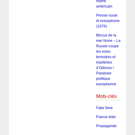
mythe
américain
Presse russe
et russophone
(1676)
Blocus de la
mer Noire – La
Russie coupe
les voies
terrestres et
maritimes
d’Odessa /
Paralysie
politique
européenne
Mots-clés
Fake New
France-Inter
Propagande