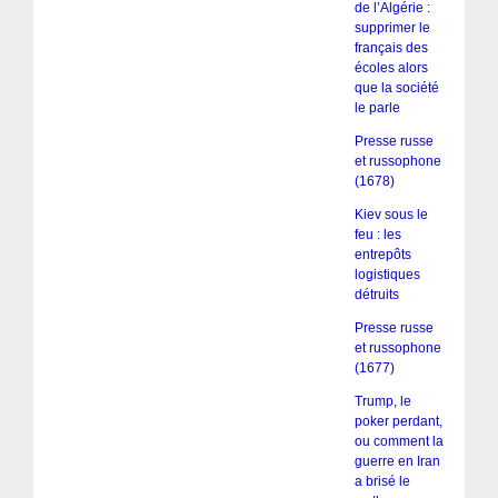
de l’Algérie :
supprimer le
français des
écoles alors
que la société
le parle
Presse russe
et russophone
(1678)
Kiev sous le
feu : les
entrepôts
logistiques
détruits
Presse russe
et russophone
(1677)
Trump, le
poker perdant,
ou comment la
guerre en Iran
a brisé le