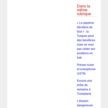
Dans la
même
rubrique
« Le pipeline
décidera de
tout » : la
Turquie perd
des bénéfices
mais ne veut
pas céder ses
positions en
Irak
Presse russe
et russophone
(1679)
Encore une
drôle de
semaine à
Trumpland
L’illusion
dangereuse