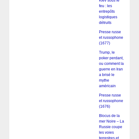
Kiev sous le
feu : les
entrepôts
logistiques
détruits
Presse russe
et russophone
(1677)
Trump, le
poker perdant,
ou comment la
guerre en Iran
a brisé le
mythe
américain
Presse russe
et russophone
(1676)
Blocus de la
mer Noire – La
Russie coupe
les voies
terrestres et