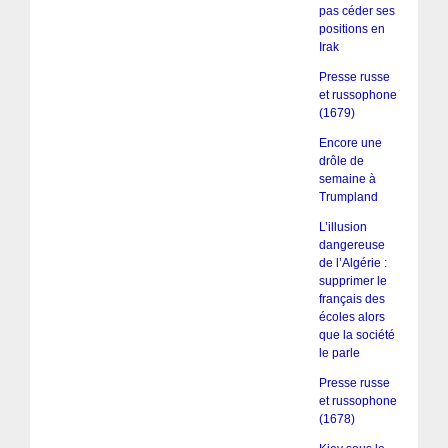
pas céder ses
positions en
Irak
Presse russe
et russophone
(1679)
Encore une
drôle de
semaine à
Trumpland
L’illusion
dangereuse
de l’Algérie :
supprimer le
français des
écoles alors
que la société
le parle
Presse russe
et russophone
(1678)