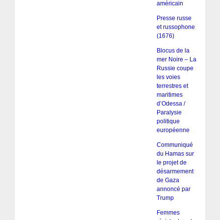
américain
Presse russe
et russophone
(1676)
Blocus de la
mer Noire – La
Russie coupe
les voies
terrestres et
maritimes
d’Odessa /
Paralysie
politique
européenne
Communiqué
du Hamas sur
le projet de
désarmement
de Gaza
annoncé par
Trump
Femmes