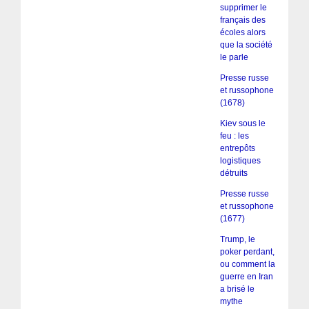
supprimer le
français des
écoles alors
que la société
le parle
Presse russe
et russophone
(1678)
Kiev sous le
feu : les
entrepôts
logistiques
détruits
Presse russe
et russophone
(1677)
Trump, le
poker perdant,
ou comment la
guerre en Iran
a brisé le
mythe