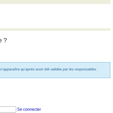
e ?
 n’apparaîtra qu’après avoir été validée par les responsables.
Se connecter