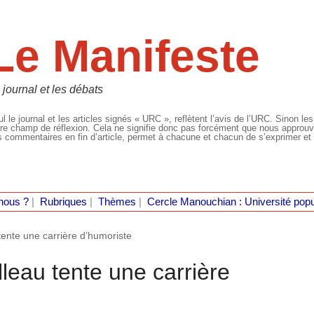
Le Manifeste
 journal et les débats
l le journal et les articles signés « URC », reflètent l’avis de l’URC. Sinon les
re champ de réflexion. Cela ne signifie donc pas forcément que nous approuvio
 commentaires en fin d’article, permet à chacune et chacun de s’exprimer et 
nous ?
|
Rubriques
|
Thèmes
|
Cercle Manouchian : Université popu
 tente une carrière d’humoriste
lleau tente une carrière