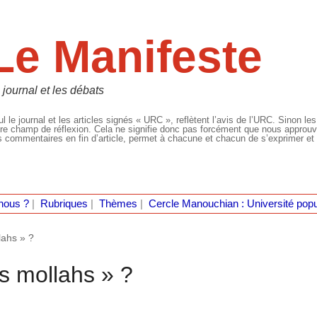
Le Manifeste
 journal et les débats
l le journal et les articles signés « URC », reflètent l’avis de l’URC. Sinon les
re champ de réflexion. Cela ne signifie donc pas forcément que nous approuvio
 commentaires en fin d’article, permet à chacune et chacun de s’exprimer et 
nous ?
|
Rubriques
|
Thèmes
|
Cercle Manouchian : Université popu
ahs » ?
s mollahs » ?