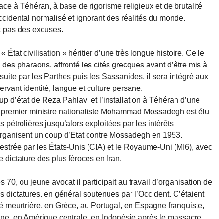
ace à Téhéran, à base de rigorisme religieux et de brutalité
cidental normalisé et ignorant des réalités du monde.
nt pas des excuses.
« État civilisation » héritier d’une très longue histoire. Celle
 des pharaons, affronté les cités grecques avant d’être mis à
suite par les Parthes puis les Sassanides, il sera intégré aux
rvant identité, langue et culture persane.
up d’état de Reza Pahlavi et l’installation à Téhéran d’une
n premier ministre nationaliste Mohammad Mossadegh est élu
 pétrolières jusqu’alors exploitées par les intérêts
organisent un coup d’État contre Mossadegh en 1953.
hestrée par les États-Unis (CIA) et le Royaume-Uni (MI6), avec
e dictature des plus féroces en Iran.
 70, ou jeune avocat il participait au travail d’organisation de
es dictatures, en général soutenues par l’Occident. C’étaient
 meurtrière, en Grèce, au Portugal, en Espagne franquiste,
tine, en Amérique centrale, en Indonésie après le massacre