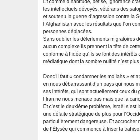
Et comme d’habitude, bêtise, ignorance cr
les intellectuels dévoyés, vétérans des sal
et soutenu la guerre d’agression contre la Ser
l’Afghanistan avec les résultats que l’on co
personnes déplacées.
Sans oublier les déferlements migratoires 
aucun complexe ils prennent la tête de cette
conforme à l’idée qu’ils se font des intérêts
médiatique dont la sombre nullité n’est plus
Donc il faut « condamner les mollahs » et ap
en nous débarrassant d’un pays qui nous me
ses intérêts, qui sont actuellement ceux d
l’Iran ne nous menace pas mais que la caric
Et c’est le deuxième problème, Israël s’est 
une défaite stratégique de plus pour l’Occi
particulièrement dangereuse. Et accrocher 
de l’Élysée qui commence à friser la trahiso