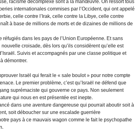
asse, racisme décomplexé sont à la manœuvre. On ressort tous
operies internationales commises par l’Occident, qui ont appelé
bie, celle contre l’Irak, celle contre la Libye, celle contre
nnaît à base de millions de morts et de dizaines de millions de
de réfugiés dans les pays de l’Union Européenne. Et sans
 nouvelle croisade, dès lors qu’ils considèrent qu’elle est
 d’Israël. Suivis et accompagnés par une classe politique et
 à démontrer.
prouver Israël qui ferait le « sale boulot » pour notre compte
nace. Le premier problème, c’est qu’Israël ne défend que
u gang suprémaciste qui gouverne ce pays. Non seulement
ature qui nous en est présentée est inepte.
lancé dans une aventure dangereuse qui pourrait aboutir soit à
dent, soit déboucher sur une escalade guerrière
notre pays à ce mauvais wagon comme le fait le psychopathe
n.