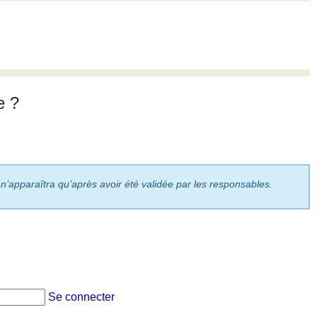
e ?
 n’apparaîtra qu’après avoir été validée par les responsables.
Se connecter