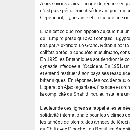
Alors soyons clairs, l’image du régime en pl
n’est pas spécialement séduisant pour un oc
Cependant, l’ignorance et l’inculture ne so
L’Iran est ce que l’on appelle aujourd’hui un 
de l’Empire perse qui avait conquis l’Égypte
bas par Alexandre Le Grand. Rétablit par la 
califats après la conquête musulmane, conse
En 1925 les Britanniques soutiendront le co
dynastie inféodée à l’Occident. En 1951, u
et entend restituer à son pays ses ressources
britanniques. En réponse, les occidentaux 
L’opération Ajax organisée, financée et orc
la complicité du Shah d’Iran, et installent un
L’auteur de ces lignes se rappelle les années
solidarité internationale pour les victimes d
les années de plomb, des années de férocité
au Chili avec Pinochet, au Brésil, en Argen