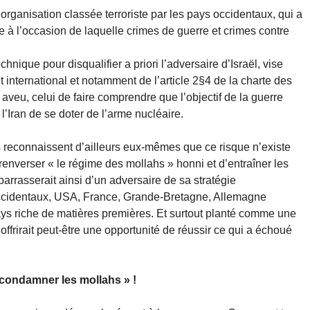
organisation classée terroriste par les pays occidentaux, qui a
te à l’occasion de laquelle crimes de guerre et crimes contre
echnique pour disqualifier a priori l’adversaire d’Israël, vise
it international et notamment de l’article 2§4 de la charte des
aveu, celui de faire comprendre que l’objectif de la guerre
’Iran de se doter de l’arme nucléaire.
reconnaissent d’ailleurs eux-mêmes que ce risque n’existe
 renverser « le régime des mollahs » honni et d’entraîner les
barrasserait ainsi d’un adversaire de sa stratégie
 occidentaux, USA, France, Grande-Bretagne, Allemagne
pays riche de matières premières. Et surtout planté comme une
offrirait peut-être une opportunité de réussir ce qui a échoué
 condamner les mollahs » !