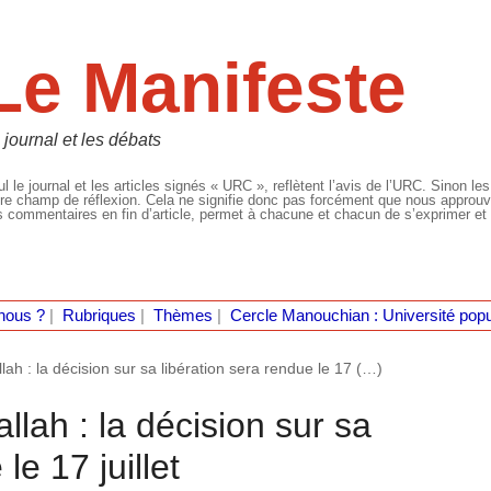
Le Manifeste
 journal et les débats
l le journal et les articles signés « URC », reflètent l’avis de l’URC. Sinon les
re champ de réflexion. Cela ne signifie donc pas forcément que nous approuvio
 commentaires en fin d’article, permet à chacune et chacun de s’exprimer et 
nous ?
|
Rubriques
|
Thèmes
|
Cercle Manouchian : Université popu
ah : la décision sur sa libération sera rendue le 17 (…)
lah : la décision sur sa
le 17 juillet