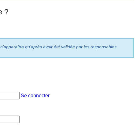
e ?
 n’apparaîtra qu’après avoir été validée par les responsables.
Se connecter