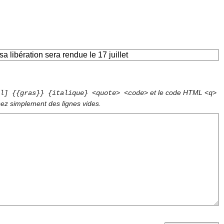
et le code HTML
l] {{gras}} {italique} <quote> <code>
<q>
sez simplement des lignes vides.