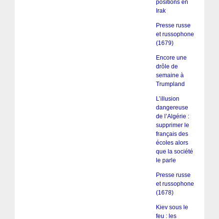
positions en
Irak
Presse russe
et russophone
(1679)
Encore une
drôle de
semaine à
Trumpland
L’illusion
dangereuse
de l’Algérie :
supprimer le
français des
écoles alors
que la société
le parle
Presse russe
et russophone
(1678)
Kiev sous le
feu : les