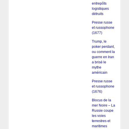
entrepôts
logistiques
détruits
Presse russe
et russophone
(1677)
Trump, le
poker perdant,
ou comment la
guerre en Iran
a brisé le
mythe
américain
Presse russe
et russophone
(1676)
Blocus de la
mer Noire – La
Russie coupe
les voies
terrestres et
maritimes