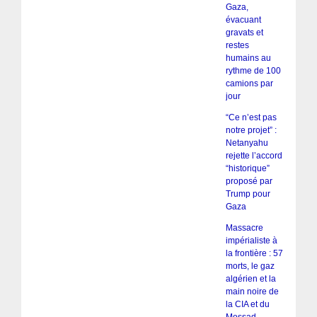
Gaza,
évacuant
gravats et
restes
humains au
rythme de 100
camions par
jour
“Ce n’est pas
notre projet” :
Netanyahu
rejette l’accord
“historique”
proposé par
Trump pour
Gaza
Massacre
impérialiste à
la frontière : 57
morts, le gaz
algérien et la
main noire de
la CIA et du