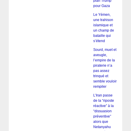
plan Trump
pour Gaza
Le Yémen,
une trahison
islamique et
un champ de
bataille qui
s’étend
Sourd, muet et
aveugle,
l’empire de la
piraterie n’a
pas assez
trinqué et
semble vouloir
rempiler
L’Iran passe
de la “riposte
réactive” à la
“dissuasion
préventive”
alors que
Netanyahu