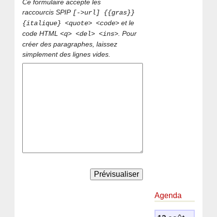
Ce formulaire accepte les
raccourcis SPIP
[->url] {{gras}}
et le
{italique} <quote> <code>
code HTML
. Pour
<q> <del> <ins>
créer des paragraphes, laissez
simplement des lignes vides.
Agenda