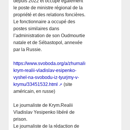
depuis 2022 et occupe également
le poste de ministre régional de la
propriété et des relations foncières.
Le fonctionnaire a occupé des
postes similaires dans
l’administration de son Oudmourtie
natale et de Sébastopol, annexée
par la Russie.
https://www.svoboda.org/a/zhurnalist-
krym-realii-vladislav-esipenko-
vyshel-na-svobodu-iz-tyurjmy-v-
krymu/33451532.html
(site
américain, en russe)
Le journaliste de Krym.Realii
Vladislav Yesipenko libéré de
prison.
Le journaliste de la rédaction de