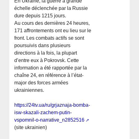
En Ukraine, la guerre à grande
échelle déclenchée par la Russie
dure depuis 1215 jours.
Au cours des dernières 24 heures,
171 affrontements ont eu lieu sur le
front. Les combats actifs se sont
poursuivis dans plusieurs
directions à la fois, la plupart
d’entre eux à Pokrovsk. Cette
information a été rapportée par la
chaîne 24, en référence à l’état-
major des forces armées
ukrainiennes.
https://24tv.ua/ru/grjaznaja-bomba-
isw-skazali-zachem-putin-
vspomnil-o-narrative_n2852516
(site ukrainien)