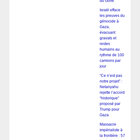
du Golfe
Israël efface
les preuves du
génocide à
Gaza,
évacuant
gravats et
restes
humains au
rythme de 100
camions par
jour
“Ce n’est pas
notre projet” :
Netanyahu
rejette l’accord
“historique”
proposé par
Trump pour
Gaza
Massacre
impérialiste à
la frontière : 57