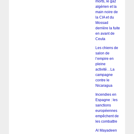
morts, le gaz
algérien et la
main noire de
la CIA et du
Mossad
derrière la fuite
en avant de
Ceuta
Les chiens de
salon de
l’empire en
pleine
activité…La
campagne
contre le
Nicaragua
Incendies en
Espagne : les
sanctions
européennes
empêchent de
les combattre
Al Mayadeen