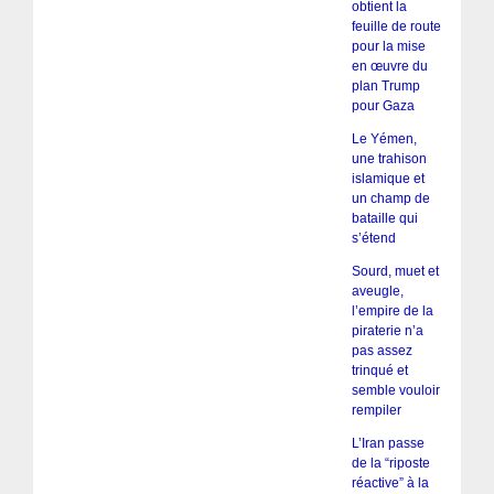
obtient la
feuille de route
pour la mise
en œuvre du
plan Trump
pour Gaza
Le Yémen,
une trahison
islamique et
un champ de
bataille qui
s’étend
Sourd, muet et
aveugle,
l’empire de la
piraterie n’a
pas assez
trinqué et
semble vouloir
rempiler
L’Iran passe
de la “riposte
réactive” à la