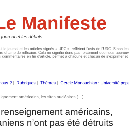
Le Manifeste
 journal et les débats
l le journal et les articles signés « URC », reflètent l’avis de l’URC. Sinon les
re champ de réflexion. Cela ne signifie donc pas forcément que nous approuvio
 commentaires en fin d’article, permet à chacune et chacun de s’exprimer et 
nous ?
|
Rubriques
|
Thèmes
|
Cercle Manouchian : Université popu
eignement américains, les sites nucléaires (…)
e renseignement américains,
raniens n’ont pas été détruits