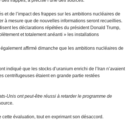
des frappes, a précisé l’une des sources.
és et de l’impact des frappes sur les ambitions nucléaires de
luer à mesure que de nouvelles informations seront recueillies.
disent les déclarations répétées du président Donald Trump,
lètement et totalement anéanti » les installations
a également affirmé dimanche que les ambitions nucléaires de
nt indiqué que les stocks d’uranium enrichi de l’Iran n’avaient
les centrifugeuses étaient en grande partie restées
ats-Unis ont peut-être réussi à retarder le programme de
 source.
 cette évaluation, tout en exprimant son désaccord.