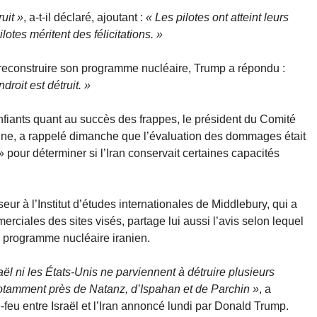
uit »
, a-t-il déclaré, ajoutant :
« Les pilotes ont atteint leurs
lotes méritent des félicitations. »
se reconstruire son programme nucléaire, Trump a répondu :
roit est détruit. »
fiants quant au succès des frappes, le président du Comité
ine, a rappelé dimanche que l’évaluation des dommages était
t » pour déterminer si l’Iran conservait certaines capacités
ur à l’Institut d’études internationales de Middlebury, qui a
ciales des sites visés, partage lui aussi l’avis selon lequel
u programme nucléaire iranien.
aël ni les États-Unis ne parviennent à détruire plusieurs
 notamment près de Natanz, d’Ispahan et de Parchin »
, a
feu entre Israël et l’Iran annoncé lundi par Donald Trump.