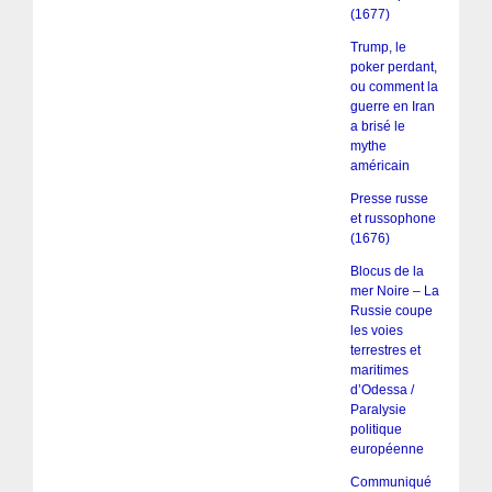
(1677)
Trump, le
poker perdant,
ou comment la
guerre en Iran
a brisé le
mythe
américain
Presse russe
et russophone
(1676)
Blocus de la
mer Noire – La
Russie coupe
les voies
terrestres et
maritimes
d’Odessa /
Paralysie
politique
européenne
Communiqué