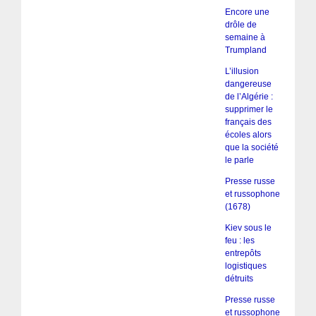
Encore une
drôle de
semaine à
Trumpland
L’illusion
dangereuse
de l’Algérie :
supprimer le
français des
écoles alors
que la société
le parle
Presse russe
et russophone
(1678)
Kiev sous le
feu : les
entrepôts
logistiques
détruits
Presse russe
et russophone