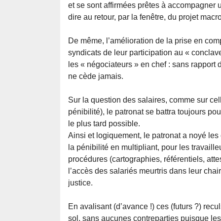
et se sont affirmées prêtes à accompagner u
dire au retour, par la fenêtre, du projet macro
De même, l’amélioration de la prise en compte
syndicats de leur participation au « conclave 
les « négociateurs » en chef : sans rapport d
ne cède jamais.
Sur la question des salaires, comme sur celle
pénibilité), le patronat se battra toujours p
le plus tard possible.
Ainsi et logiquement, le patronat a noyé les
la pénibilité en multipliant, pour les travail
procédures (cartographies, référentiels, at
l’accès des salariés meurtris dans leur chair 
justice.
En avalisant (d’avance !) ces (futurs ?) rec
sol, sans aucunes contreparties puisque les