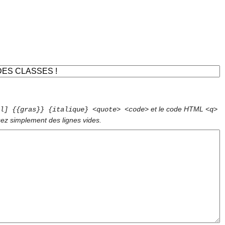
et le code HTML
l] {{gras}} {italique} <quote> <code>
<q>
sez simplement des lignes vides.