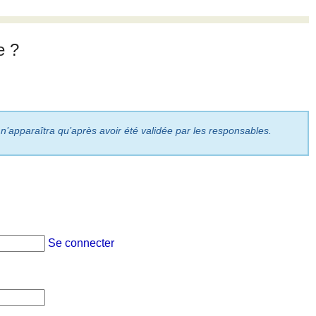
e ?
 n’apparaîtra qu’après avoir été validée par les responsables.
Se connecter