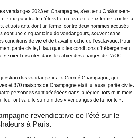
rs des vendanges 2023 en Champagne, s’est tenu Châlons-en-
 ferme pour traite d’êtres humains dont deux ferme, contre la
les, et trois ans, dont un ferme, contre deux hommes accusés
mes sont une cinquantaine de vendangeurs, souvent sans-
es conditions de vie et de travail proche de l’esclavage. Pour
t partie civile, il faut que « les conditions d’hébergement
iers soient inscrites dans le cahier des charges de l’AOC
a question des vendangeurs, le Comité Champagne, qui
es et 370 maisons de Champagne était lui aussi partie civile.
tre personnes sont décédées dans la région, lors d’un mois
i leur ont valu le surnom des « vendanges de la honte ».
mpagne revendicative de l’été sur le
chaleurs à Paris.