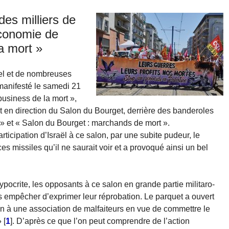
des milliers de
économie de
la mort »
ael et de nombreuses
manifesté le samedi 21
business de la mort »,
 en direction du Salon du Bourget, derrière des banderoles
 » et « Salon du Bourget : marchands de mort ».
ticipation d’Israël à ce salon, par une subite pudeur, le
 missiles qu’il ne saurait voir et a provoqué ainsi un bel
ypocrite, les opposants à ce salon en grande partie militaro-
s empêcher d’exprimer leur réprobation. Le parquet a ouvert
ion à une association de malfaiteurs en vue de commettre le
»
[
1
]
. D’après ce que l’on peut comprendre de l’action