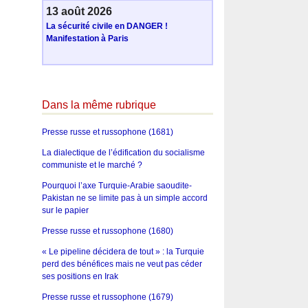
13 août 2026
La sécurité civile en DANGER !
Manifestation à Paris
Dans la même rubrique
Presse russe et russophone (1681)
La dialectique de l’édification du socialisme
communiste et le marché ?
Pourquoi l’axe Turquie-Arabie saoudite-
Pakistan ne se limite pas à un simple accord
sur le papier
Presse russe et russophone (1680)
« Le pipeline décidera de tout » : la Turquie
perd des bénéfices mais ne veut pas céder
ses positions en Irak
Presse russe et russophone (1679)