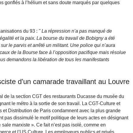
lons gonflés à l’hélium et sans doute marqués par quelques
anisations du 93 :
" La répression n’a pas manqué de
‘égalité et la paix. La bourse du travail de Bobigny a été
sur le parvis et arrêté un militant. Une police qui n’aura
caux de la Bourse face à l’opposition pacifique mais résolue
Nous demandons la libération de tous les manifestants
sciste d’un camarade travaillant au Louvre
al de la section CGT des restaurants Ducasse du musée du
ignant le métro à la sortie de son travail. La CGT-Culture et
et Distribution de Paris condamnent avec la plus grande
t pas dissimulé le motif politique de leurs actes en désignant
sale marxiste ». Ce fait n’est pas isolé, comme en
ce et l’US Culture. Les employeurs publics et privés