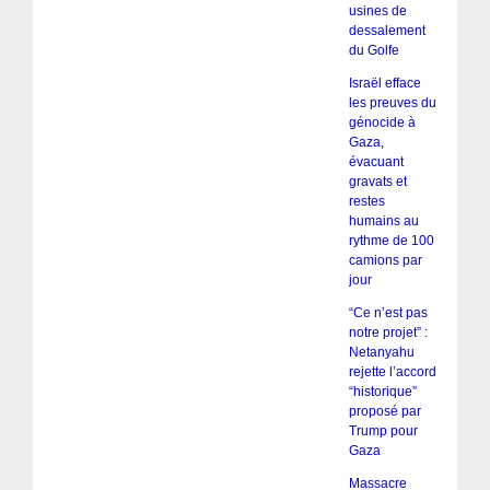
usines de
dessalement
du Golfe
Israël efface
les preuves du
génocide à
Gaza,
évacuant
gravats et
restes
humains au
rythme de 100
camions par
jour
“Ce n’est pas
notre projet” :
Netanyahu
rejette l’accord
“historique”
proposé par
Trump pour
Gaza
Massacre