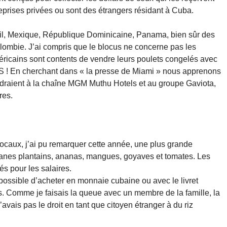
reprises privées ou sont des étrangers résidant à Cuba.
sil, Mexique, République Dominicaine, Panama, bien sûr des
olombie. J’ai compris que le blocus ne concerne pas les
méricains sont contents de vendre leurs poulets congelés avec
e US ! En cherchant dans « la presse de Miami » nous apprenons
draient à la chaîne MGM Muthu Hotels et au groupe Gaviota,
res.
caux, j’ai pu remarquer cette année, une plus grande
bananes plantains, ananas, mangues, goyaves et tomates. Les
és pour les salaires.
t possible d’acheter en monnaie cubaine ou avec le livret
s. Comme je faisais la queue avec un membre de la famille, la
vais pas le droit en tant que citoyen étranger à du riz