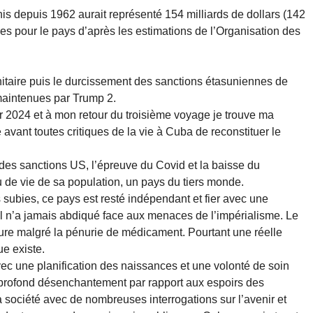
is depuis 1962 aurait représenté 154 milliards de dollars (142
 pour le pays d’après les estimations de l’Organisation des
anitaire puis le durcissement des sanctions étasuniennes de
maintenues par Trump 2.
ur 2024 et à mon retour du troisième voyage je trouve ma
avant toutes critiques de la vie à Cuba de reconstituer le
 des sanctions US, l’épreuve du Covid et la baisse du
 de vie de sa population, un pays du tiers monde.
subies, ce pays est resté indépendant et fier avec une
 Il n’a jamais abdiqué face aux menaces de l’impérialisme. Le
eure malgré la pénurie de médicament. Pourtant une réelle
e existe.
ec une planification des naissances et une volonté de soin
un profond désenchantement par rapport aux espoirs des
a société avec de nombreuses interrogations sur l’avenir et