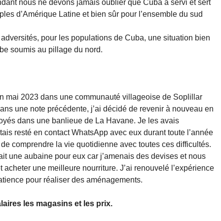
dant nous ne devons jamais oublier que Cuba a servi et sert
uples d’Amérique Latine et bien sûr pour l’ensemble du sud
 adversités, pour les populations de Cuba, une situation bien
be soumis au pillage du nord.
n mai 2023 dans une communauté villageoise de Soplillar
ns une note précédente, j’ai décidé de revenir à nouveau en
loyés dans une banlieue de La Havane. Je les avais
étais resté en contact WhatsApp avec eux durant toute l’année
 de comprendre la vie quotidienne avec toutes ces difficultés.
était une aubaine pour eux car j’amenais des devises et nous
 acheter une meilleure nourriture. J’ai renouvelé l’expérience
patience pour réaliser des aménagements.
aires les magasins et les prix.