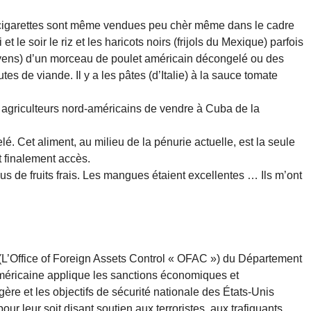
igarettes sont même vendues peu chèr même dans le cadre
t le soir le riz et les haricots noirs (frijols du Mexique) parfois
yens) d’un morceau de poulet américain décongelé ou des
es de viande. Il y a les pâtes (d’Italie) à la sauce tomate
agriculteurs nord-américains de vendre à Cuba de la
é. Cet aliment, au milieu de la pénurie actuelle, est la seule
t finalement accès.
s de fruits frais. Les mangues étaient excellentes … Ils m’ont
 (L’Office of Foreign Assets Control « OFAC ») du Département
américaine applique les sanctions économiques et
ère et les objectifs de sécurité nationale des États-Unis
our leur soit disant soutien aux terroristes, aux trafiquants