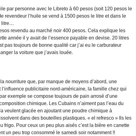
uile par personne avec le Libreto à 60 pesos (soit 120 pesos le
e revendeur l’huile se vend à 1500 pesos le litre et dans le
 litre…
0 pesos revendu au marché noir 400 pesos. Cela explique les
Cette année il y avait de l’essence payable en devise. 20 litres
st pas toujours de bonne qualité car j’ai eu le carburateur
anger la voiture que j’avais louée.
 la nourriture que, par manque de moyens d’abord, une
l’influence publicitaire nord-américaine, la famille chez qui
r par exemple se compose toujours de pain arrosé d’une
omposition chimique. Les Cubains n’aiment pas l’eau du
s la veulent glacée en ajoutant une poudre chimique à
issolvent dans des bouteilles plastiques. « el refresco » Ils les
 frigo. Pour ceux un peu plus aisés c’est la bière en canette
nt un peu trop consommé le samedi soir notamment !!