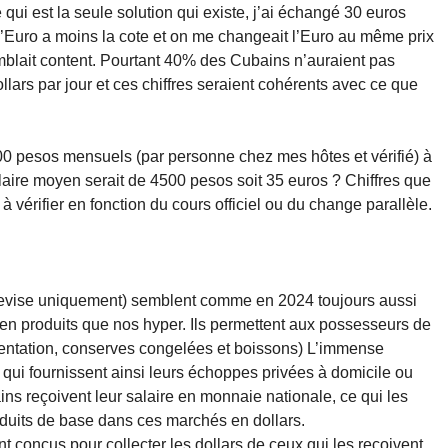
qui est la seule solution qui existe, j’ai échangé 30 euros
’Euro a moins la cote et on me changeait l’Euro au même prix
mblait content. Pourtant 40% des Cubains n’auraient pas
llars par jour et ces chiffres seraient cohérents avec ce que
00 pesos mensuels (par personne chez mes hôtes et vérifié) à
aire moyen serait de 4500 pesos soit 35 euros ? Chiffres que
s à vérifier en fonction du cours officiel ou du change parallèle.
devise uniquement) semblent comme en 2024 toujours aussi
 en produits que nos hyper. Ils permettent aux possesseurs de
imentation, conserves congelées et boissons) L’immense
qui fournissent ainsi leurs échoppes privées à domicile ou
s reçoivent leur salaire en monnaie nationale, ce qui les
duits de base dans ces marchés en dollars.
t conçus pour collecter les dollars de ceux qui les reçoivent