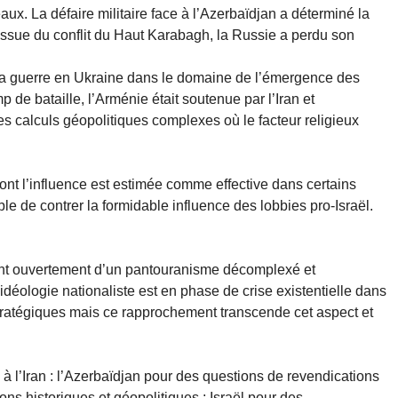
aux. La défaire militaire face à l’Azerbaïdjan a déterminé la
l’issue du conflit du Haut Karabagh, la Russie a perdu son
 la guerre en Ukraine dans le domaine de l’émergence des
 de bataille, l’Arménie était soutenue par l’Iran et
des calculs géopolitiques complexes où le facteur religieux
nt l’influence est estimée comme effective dans certains
e de contrer la formidable influence des lobbies pro-Israël.
uent ouvertement d’un pantouranisme décomplexé et
l’idéologie nationaliste est en phase de crise existentielle dans
tratégiques mais ce rapprochement transcende cet aspect et
 à l’Iran : l’Azerbaïdjan pour des questions de revendications
ions historiques et géopolitiques ; Israël pour des