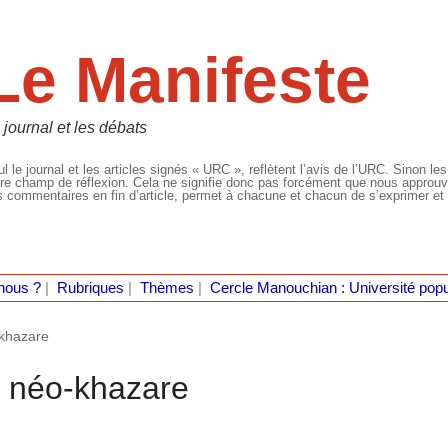
Le Manifeste
 journal et les débats
l le journal et les articles signés « URC », reflètent l’avis de l’URC. Sinon les
re champ de réflexion. Cela ne signifie donc pas forcément que nous approuvio
 commentaires en fin d’article, permet à chacune et chacun de s’exprimer et 
nous ?
|
Rubriques
|
Thèmes
|
Cercle Manouchian : Université popu
-khazare
ce néo-khazare