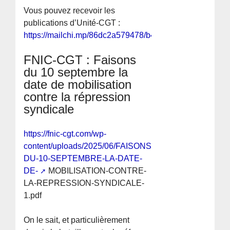
Vous pouvez recevoir les
publications d’Unité-CGT :
https://mailchi.mp/86dc2a579478/b4d760js2b
FNIC-CGT : Faisons
du 10 septembre la
date de mobilisation
contre la répression
syndicale
https://fnic-cgt.com/wp-
content/uploads/2025/06/FAISONS-
DU-10-SEPTEMBRE-LA-DATE-
DE-
MOBILISATION-CONTRE-
LA-REPRESSION-SYNDICALE-
1.pdf
On le sait, et particulièrement