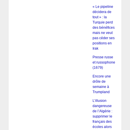
« Le pipeline
décidera de
tout » : la
Turquie perd
des bénéfices
mais ne veut
pas céder ses
positions en
Irak
Presse russe
et russophone
(1679)
Encore une
drôle de
semaine à
Trumpland
L’illusion
dangereuse
de l’Algérie :
supprimer le
français des
écoles alors