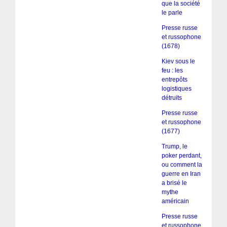
que la société
le parle
Presse russe
et russophone
(1678)
Kiev sous le
feu : les
entrepôts
logistiques
détruits
Presse russe
et russophone
(1677)
Trump, le
poker perdant,
ou comment la
guerre en Iran
a brisé le
mythe
américain
Presse russe
et russophone