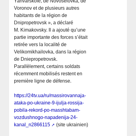
Yanvarskoïe, de Novoselovka, de
Voronov et de plusieurs autres
habitants de la région de
Dnipropetrovsk », a déclaré
M. Kimakovsky. Il a ajouté qu’une
partie importante des forces s’était
retirée vers la localité de
Velikomikhailovka, dans la région
de Dniepropetrovsk.
Parallèlement, certains soldats
récemment mobilisés restent en
première ligne de défense.
https://24tv.ua/ru/massirovannaja-
ataka-po-ukraine-9-ijulja-rossija-
pobila-rekord-po-masshtabam-
vozdushnogo-napadenija-24-
kanal_n2866115
(site ukrainien)