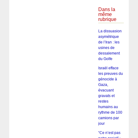
Dans la
même
rubrique
La dissuasion
asymétrique
de l’Iran : les
usines de
dessalement
du Golfe
Israël efface
les preuves du
génocide à
Gaza,
évacuant
gravats et
restes
humains au
rythme de 100
camions par
jour
“Ce n’est pas