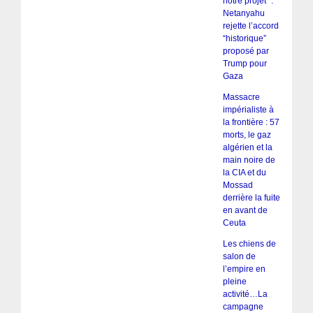
notre projet” :
Netanyahu
rejette l’accord
“historique”
proposé par
Trump pour
Gaza
Massacre
impérialiste à
la frontière : 57
morts, le gaz
algérien et la
main noire de
la CIA et du
Mossad
derrière la fuite
en avant de
Ceuta
Les chiens de
salon de
l’empire en
pleine
activité…La
campagne