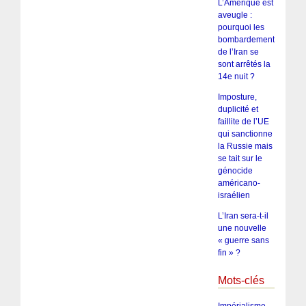
L’Amérique est
aveugle :
pourquoi les
bombardements
de l’Iran se
sont arrêtés la
14e nuit ?
Imposture,
duplicité et
faillite de l’UE
qui sanctionne
la Russie mais
se tait sur le
génocide
américano-
israélien
L’Iran sera-t-il
une nouvelle
« guerre sans
fin » ?
Mots-clés