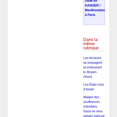
civile en
DANGER !
Manifestation
à Paris
Dans la
même
rubrique
Les tensions
se propagent
et embrasent
le Moyen-
Orient
Les États-Unis
d’Israël
Malgré des
souffrances
indicibles,
Gaza ne sera
jamais vaincue