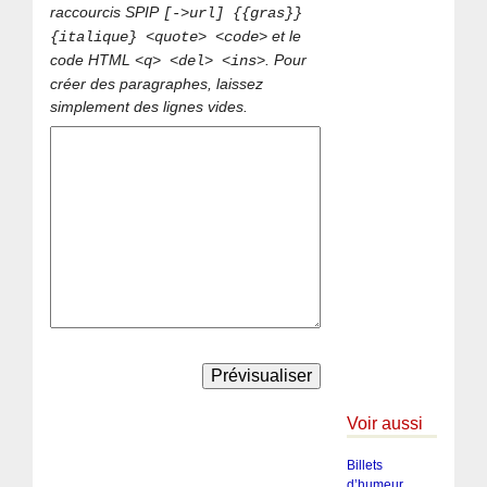
raccourcis SPIP
[->url] {{gras}}
et le
{italique} <quote> <code>
code HTML
. Pour
<q> <del> <ins>
créer des paragraphes, laissez
simplement des lignes vides.
Voir aussi
Billets
d’humeur