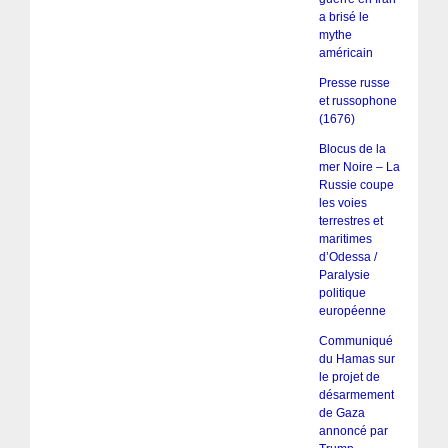
a brisé le
mythe
américain
Presse russe
et russophone
(1676)
Blocus de la
mer Noire – La
Russie coupe
les voies
terrestres et
maritimes
d’Odessa /
Paralysie
politique
européenne
Communiqué
du Hamas sur
le projet de
désarmement
de Gaza
annoncé par