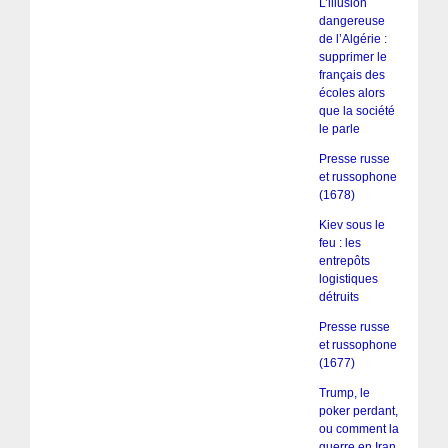
L’illusion
dangereuse
de l’Algérie :
supprimer le
français des
écoles alors
que la société
le parle
Presse russe
et russophone
(1678)
Kiev sous le
feu : les
entrepôts
logistiques
détruits
Presse russe
et russophone
(1677)
Trump, le
poker perdant,
ou comment la
guerre en Iran